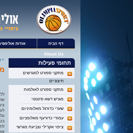
דף הבית
אודות אולימפיה
About Us
>
מ
תחומי פעילות
מת
מתקני ספורט למגרשים
חיצוניים
מתקני ספורט לאולמות
ללא
מגרש דשא סינטטי
שהו
ציב
שערי כדורגל מאלומיניום
לעי
על 
עמודי כדורעף מאלומניום
בטי
לחב
ציפוי אקרילי וצביעת מגרשי
אול