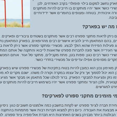
רק נחשב למקום בילוי פופולרי בקרב האזרחים, לכן
ירי כושר אשר יהיו מותקנים בו חייבים להיות מותקנים
רה איכותית, בטוחה ומצופים בחומרים אשר ידידותיים
יבה.
ז מה יש בפארק
ם ניתן לראות מתקני ספורט רבים אשר מותקנים בשטחים ציבוריים ופארקים. 
ם, בהם המתאמן חייב להביא אישורים רבים מהרופאים, בפארק המתאמן נתון
ג פעילות הפיזית שהוא הולך לבצע. מכשירי ומתקני ספורט אשר ניתן לראות ב
י העירייה אשר פונה לחברות ספורט שדואגות לייבוא והתקנה של אותם המתק
ירי כושר רבים כגון: ספות בטן, מתח מקבילים, מתקני סל ועוד. אותם המכשיר
קרים מסוימים אפילו עדיפים על מכשירי בחדרי כושר.
 מאימון נכון הוא כמובן להיות בטוח בתקינות של מכשירי ספורט שיש בפארק
ן הוא יכול לסמוך אך ורק על עצמו במקרה וקורה לו משהו. ישנם מקרים לא 
מו נזק ופציעות למבקרי הפארק. ברור לכולנו שכל מתאמן או מבקר אשר מגיע 
צועית, ולכן הציוד ומתקני ספורט אשר יהיו בשימוש חייבים להיות מותקנים
רט למגרשים.
מי מזמינים מתקני ספורט לפארקים
ירת חברה לציוד ספורט יש לקחת בחשבון כמה אלמנטים חשובים כגון: ניסיון
 מבצעת את העבודה. כיום ניתן למצוא חברות רבות אשר מתמחות בהתקנה ו
הבולטת ביותר מבניהן בשנים האחרונות היא חברת אולימפיה ציוד ספורט. לאו