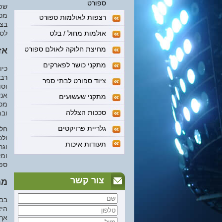
ספורט
שפא
מכש
רצפות לאולמות ספורט
בצו
אולמות מחול / בלט
לסב
מחיצת חלוקה לאולם ספורט
?א
מתקני כושר לפארקים
כיו
רבי
ציוד ספורט לבתי ספר
וסו
אנש
מתקני שעשועים
מכש
סככות הצללה
ובמ
גלריית פרויקטים
חלק
ולכ
תעודות איכות
וגר
ומק
ספו
צור קשר
?מ
בבח
היא
אך 