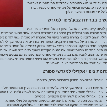
קנו על ידי שימוש בחומרים אקריליים המותאמים לצביעת
שי ספורט. צביעה וציפוי של מגרשי ספורט נעשית בדרך
 על ידי מכונות המיועדות לכך.
שים בבחירת צבע\ציפוי למגרש
ן להיום קיים בשוק הישראלי מגוון רב של חומרי ציפוי וצבע
רשי ספורט אשר נבדלים בין היתר גם במחירים שלהם. אחד מסוגי הציפויים ה
ילי. חשוב להבין כי בחירה בחומר ציפוי זול מחברה לא מוכרת עשוי לגרום נז
פוי הוא שמירה על בטיחות השחקנים. כאשר אנו בוחרים את ציפוי אקרילי למג
ו חיים במדינה מלאת שמש ואנו נהנים מקרניה במשך כל חודשי השנה, אך מנ
רשים. חשוב להבין שגם
צביעת מגרשי ספורט
מש. הפתרון היחיד לשימור צבע במגרש הוא ציפוי בחומר איכותי שעמיד בפני
רי, אך יעכב את ההתכלות באופן משמעותי.
רונות ציפוי אקרילי למגרשי ספורט
וי אקרילי למגרשים מחזיק ביתרונות רבים, ביניהם:
גמישות רבה - ציפוי אקרילי מסוגל לשרוד התרחבות בקיץ והתכווצות של ה
ציפוי אקרילי טהור עמיד בתנאי חוץ ובחשיפה ארוכה לשמש ולקרני UV האופייניים לאקלים בארץ.
ציפוי אקרילי מתאים לשימושים חיצוניים ופנימיים.
הציפוי בעל חספוס ומתאים לריצה עם מינימום שחיקה של נעלי ספורט.
הציפוי מאפשר אימפקט המתאים לדרישות ענפי האתלטיקה והספורט.