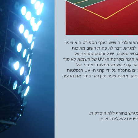
פופולריים שיש בענף הספורט הוא ציפוי
ק למגרש. דבר לא פחות חשוב מאיכות
רשי ספורט, יש לוודא שהוא מגן על
השחקנים מפני החלקה. הפרמטר השני שחשוב לבדוק בבחירה של חומר ציפוי הוא הגנה מקרינת ה- UV של השמש. לא סוד
גד קרני השמש פוגעות בציפוי של
אשר נעשתה עם צבעים איכותיים מתכלה על ידי קרני ה- UV הנפלטות
הן. אמנם ציפוי נכון לא יפתור את הבעיה
מגרש בחורף ללא היסדקות.