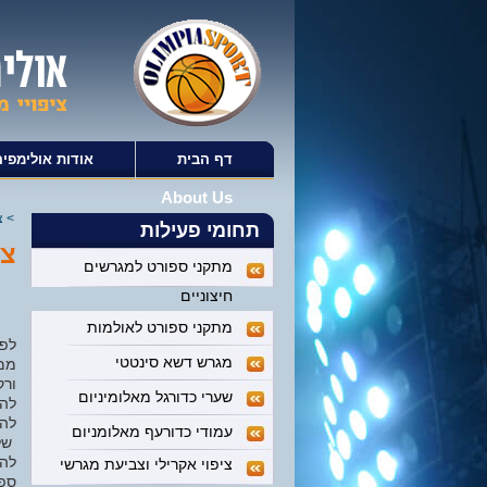
דף הבית
אודות אולימפיה
About Us
>
צ
תחומי פעילות
צי
מתקני ספורט למגרשים
חיצוניים
מתקני ספורט לאולמות
לפנ
מגרש דשא סינטטי
ממה
ורק
שערי כדורגל מאלומיניום
להש
להש
עמודי כדורעף מאלומניום
של 
להת
ציפוי אקרילי וצביעת מגרשי
ספו