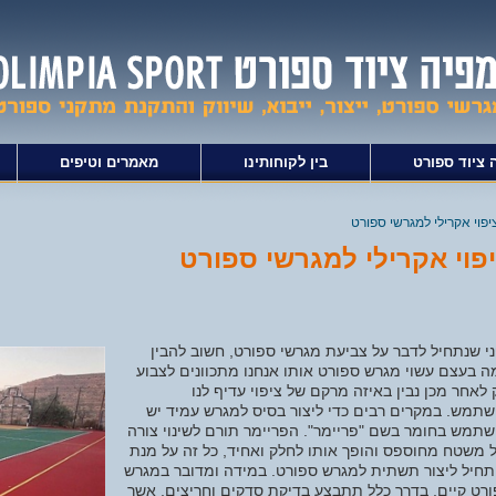
 ציוד ספורט
בין לקוחותינו
מאמרים וטיפים
יפוי אקרילי למגרשי ספורט
פוי אקרילי למגרשי ספורט
י שנתחיל לדבר על צביעת מגרשי ספורט, חשוב להבין
 בעצם עשוי מגרש ספורט אותו אנחנו מתכוונים לצבוע
 לאחר מכן נבין באיזה מרקם של ציפוי עדיף לנו
תמש. במקרים רבים כדי ליצור בסיס למגרש עמיד יש
תמש בחומר בשם "פריימר". הפריימר תורם לשינוי צורה
משטח מחוספס והופך אותו לחלק ואחיד, כל זה על מנת
חיל ליצור תשתית למגרש ספורט. במידה ומדובר במגרש
רט קיים, בדרך כלל תתבצע בדיקת סדקים וחריצים, אשר