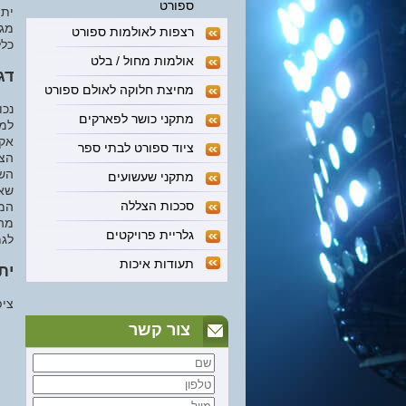
ספורט
יתו
מגר
רצפות לאולמות ספורט
כלל
אולמות מחול / בלט
דג
מחיצת חלוקה לאולם ספורט
נכו
מתקני כושר לפארקים
למג
אקר
ציוד ספורט לבתי ספר
הצי
מתקני שעשועים
שאנ
סככות הצללה
המג
מהש
גלריית פרויקטים
לגמ
תעודות איכות
ית
ציפ
צור קשר