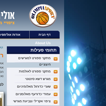
דף הבית
אודות אולימפיה
About Us
דף 
תחומי פעילות
רצ
מתקני ספורט למגרשים
חיצוניים
אול
מתקני ספורט לאולמות
הספ
ואי
מגרש דשא סינטטי
לפ
שערי כדורגל מאלומיניום
עמודי כדורעף מאלומניום
ציפוי אקרילי וצביעת מגרשי