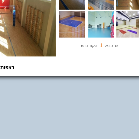
1
הבא
הקודם
רצפות 